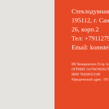
Стеклодувная
195112, г. Са
26, корп.2
Тел: +791127
Email:
komste
ИП Комаровских Егор Ал
ОГРНИП 3167847002627
ИНН 784200323180
Юридический адрес: 19511