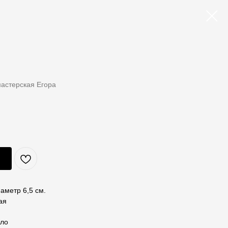
астерская Егора
аметр 6,5 см.
ая
кло