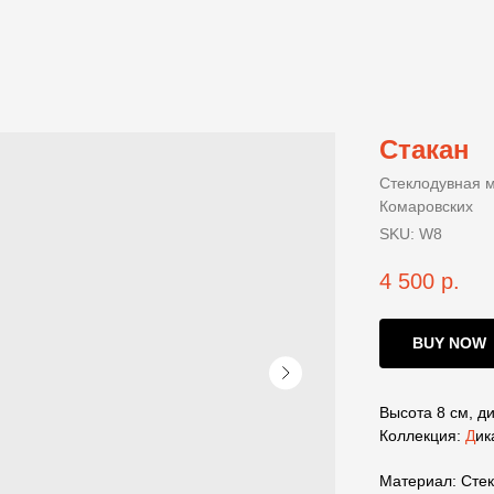
Стакан
Стеклодувная м
Комаровских
SKU:
W8
4 500
р.
BUY NOW
Высота 8 см, ди
Коллекция:
Д
ик
Материал: Сте