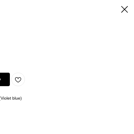
у
iolet blue)