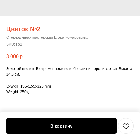
Цветок №2
Стеклодувная мастерская Егора Комаровских
SKU:
flo2
3 000
р.
Золотой цветок. В отраженном свете блестит и переливается. Высота
24,5 см.
LxWxH: 155x155x325 mm
Weight: 250 g
В корзину