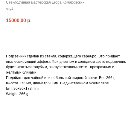
Стеклодувная мастерская Егора Комаровских
sky4
15000,00
р.
В корзину
Подсвечник сделан из стекла, содержащего серебро. Это придает
опалесцирующий эффект. При дневном и холодном свете подсвечник
будет казаться голубым, в искусственном свете - прозрачным с
желтыми бликами.
Подойдет для чайной или небольшой широкой свечи. Вес 266 г,
высота 173 мм, диаметр 90 мм. В единственном экземпляре.
lwh: 90x90x173 mm
Weight: 266 g