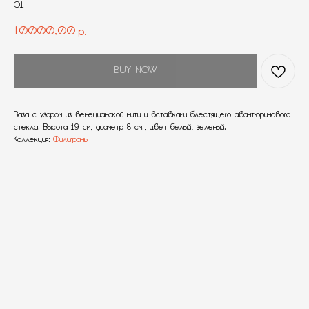
О1
10000,00
р.
BUY NOW
Ваза с узором из венецианской нити и вставками блестящего авантюринового
стекла. Высота 19 см, диаметр 8 см., цвет белый, зеленый.
Коллекция:
Филигрань