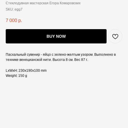
Стеклодувная мастерская Егора Комаровских
SKU:
egg7
7 000
р.
BUY NOW
Пасхальный сувенир - яйцо с зелено-желтым узором. Выполнено в
технике венецианской нити. Высота 8 см. Вес 87 г.
LxWxH: 230x190x100 mm
Weight: 150 g